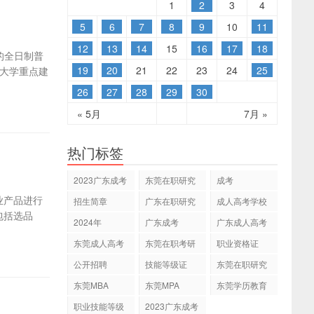
1
2
3
4
5
6
7
8
9
10
11
12
13
14
15
16
17
18
办的全日制普
19
20
21
22
23
24
25
平大学重点建
26
27
28
29
30
« 5月
7月 »
热门标签
2023广东成考
东莞在职研究
成考
专本科
生
业产品进行
招生简章
广东在职研究
成人高考学校
包括选品
生
2024年
广东成考
广东成人高考
东莞成人高考
东莞在职考研
职业资格证
公开招聘
技能等级证
东莞在职研究
生网
东莞MBA
东莞MPA
东莞学历教育
职业技能等级
2023广东成考