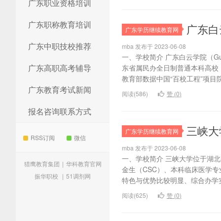
广东职业资格培训
广东职称教育培训
广东白
广东学历继续教育网
广东中职技校推荐
mba 发布于 2023-06-08
一、学校简介 广东白云学院（Guan
广东高职高考辅导
东省属民办全日制普通本科高校
教育部数据中国“百校工程”项目院
广东教育考试新闻
阅读(586)
赞 (
0
)
报名咨询联系方式
三峡大
广东学历继续教育网
RSS订阅
微信
mba 发布于 2023-06-08
一、学校简介 三峡大学位于湖
猎鹰教育集团
|
华科教育官网
金生（CSC）、本科临床医学
振华职校
|
51调剂网
特色与优势比较明显、综合办学实
阅读(625)
赞 (
0
)