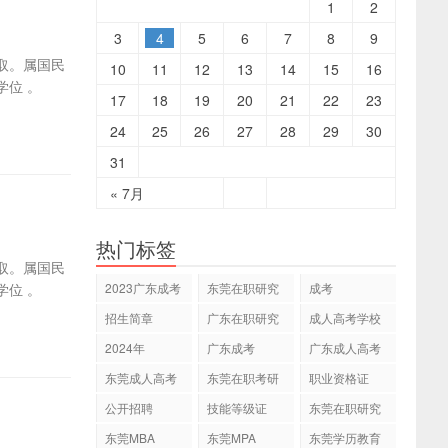
1
2
3
4
5
6
7
8
9
取。属国民
10
11
12
13
14
15
16
位 。
17
18
19
20
21
22
23
24
25
26
27
28
29
30
31
« 7月
热门标签
取。属国民
位 。
2023广东成考
东莞在职研究
成考
专本科
生
招生简章
广东在职研究
成人高考学校
生
2024年
广东成考
广东成人高考
东莞成人高考
东莞在职考研
职业资格证
公开招聘
技能等级证
东莞在职研究
生网
东莞MBA
东莞MPA
东莞学历教育