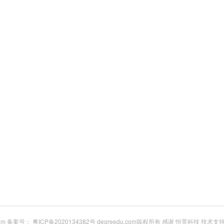
com 备案号：
粤ICP备2020134382号
degreedu.com版权所有 感谢
恒景科技
技术支