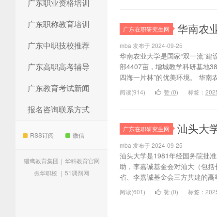
广东职业资格培训
广东职称教育培训
华南农业
广东在职研究生网
广东中职技校推荐
mba 发布于 2024-09-25
华南农业大学是国家“双一流”建
广东高职高考辅导
部4407亩，增城教学科研基地
四海一片林”的优美环境。 华南农
广东教育考试新闻
阅读(914)
赞 (
0
)
标签：
20
报名咨询联系方式
汕头大学
广东在职研究生网
RSS订阅
微信
mba 发布于 2024-09-25
汕头大学是1981年经国务院
猎鹰教育集团
|
华科教育官网
助，李嘉诚基金会对汕大（包括长
振华职校
|
51调剂网
省、李嘉诚基金会三方共建的高等
阅读(601)
赞 (
0
)
标签：
20