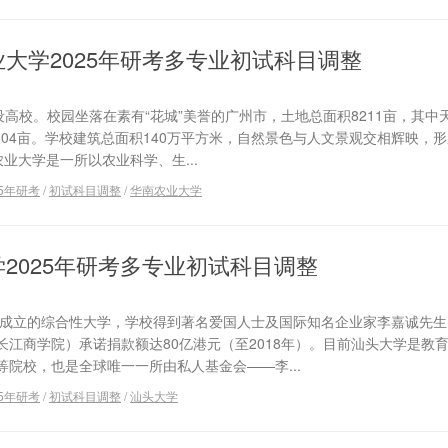
大学2025年研考多专业初试科目调整
设高校。校园坐落在素有“花城”美誉的广州市，土地总面积8211亩，其中
3804亩。学校建筑总面积140万平方米，自然景色与人文景观交相辉映，形
业大学是一所以农业科学、生...
25年研考
/
初试科目调整
/
华南农业大学
2025年研考多专业初试科目调整
批准成立的综合性大学，学校得到著名爱国人士及国际知名企业家李嘉诚先
江商学院）承诺捐款额达80亿港元（至2018年）。目前汕头大学是教
院校，也是全球唯一一所由私人基金会——李...
25年研考
/
初试科目调整
/
汕头大学