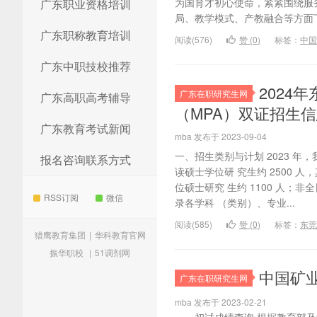
为国育才初心使命，紧紧围绕服
广东职业资格培训
局、教学模式、产教融合等方面下
广东职称教育培训
阅读(576)
赞 (
0
)
标签：
中国
广东中职技校推荐
202
广东在职研究生网
广东高职高考辅导
（MPA）双证招生
广东教育考试新闻
mba 发布于 2023-09-04
一、招生类别与计划 2023 年
报名咨询联系方式
读硕士学位研 究生约 2500 
位硕士研究 生约 1100 人；
RSS订阅
微信
录各学科 （类别）、专业...
阅读(585)
赞 (
0
)
标签：
东莞
猎鹰教育集团
|
华科教育官网
振华职校
|
51调剂网
中国矿业
广东在职研究生网
mba 发布于 2023-02-21