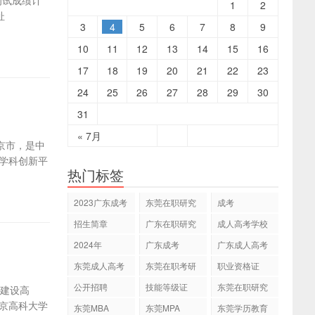
初试成绩计
1
2
址
3
4
5
6
7
8
9
10
11
12
13
14
15
16
17
18
19
20
21
22
23
24
25
26
27
28
29
30
31
« 7月
于北京市，是中
势学科创新平
热门标签
2023广东成考
东莞在职研究
成考
专本科
生
招生简章
广东在职研究
成人高考学校
生
2024年
广东成考
广东成人高考
东莞成人高考
东莞在职考研
职业资格证
公开招聘
技能等级证
东莞在职研究
科建设高
生网
北京高科大学
东莞MBA
东莞MPA
东莞学历教育