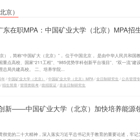
北京）
年广东在职MPA：中国矿业大学（北京）MPA招
京），简称“中国矿大（北京）”， 位于中国北京， 是由中华人民共和国
点高校、国家“211工程”、“985优势学科创新平台项目”、“双一流”建
总局共建高校。 二、培养学院...
5年
/
中国矿业大学（北京）
/
中国矿业大学（北京）MPA
/
全日制研究生
/
公共管理
/
招生简章
/
管理类联考
/
统招双证
/
非全日制研究生
创新——中国矿业大学（北京）加快培养能源
贯彻党的二十大精神，深入落实习近平总书记关于教育的重要论述，牢记