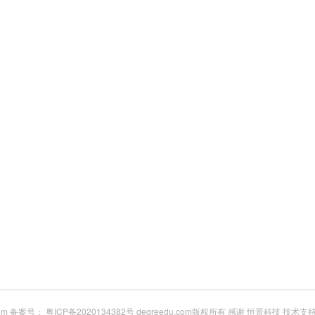
com 备案号：
粤ICP备2020134382号
degreedu.com版权所有 感谢
恒景科技
技术支