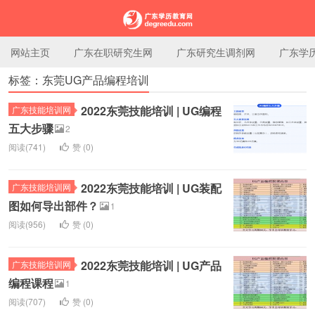
网站主页
广东在职研究生网
广东研究生调剂网
广东学
标签：东莞UG产品编程培训
广东学历教育网
2022东莞技能培训 | UG编程
广东技能培训网
五大步骤
2
阅读(741)
赞 (
0
)
2022东莞技能培训 | UG装配
广东技能培训网
图如何导出部件？
1
阅读(956)
赞 (
0
)
2022东莞技能培训 | UG产品
广东技能培训网
编程课程
1
阅读(707)
赞 (
0
)