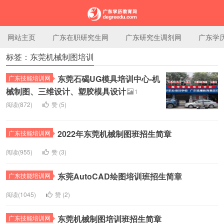
网站主页
广东在职研究生网
广东研究生调剂网
广东学
标签：东莞机械制图培训
广东学历教育网
东莞石碣UG模具培训中心-机
广东技能培训网
械制图、三维设计、塑胶模具设计
1
阅读(872)
赞 (
5
)
2022年东莞机械制图班招生简章
广东技能培训网
阅读(955)
赞 (
3
)
东莞AutoCAD绘图培训班招生简章
广东技能培训网
阅读(1045)
赞 (
2
)
东莞机械制图培训班招生简章
广东技能培训网