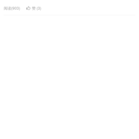
阅读(903)
赞 (
3
)