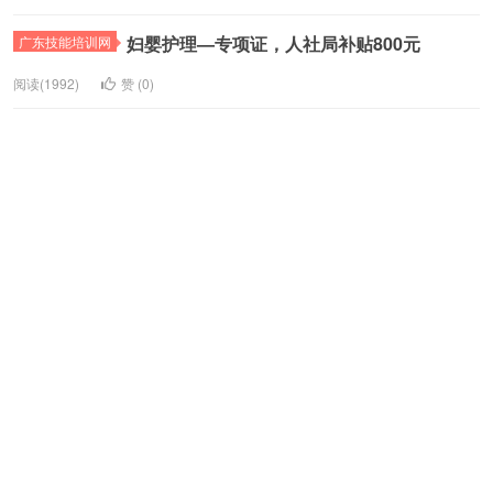
妇婴护理—专项证，人社局补贴800元
广东技能培训网
阅读(1992)
赞 (
0
)