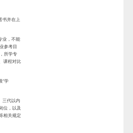
诺书并在上
专业，不能
专业参考目
考，所学专
、课程对比
级“学
、三代以内
岗位，以及
等相关规定