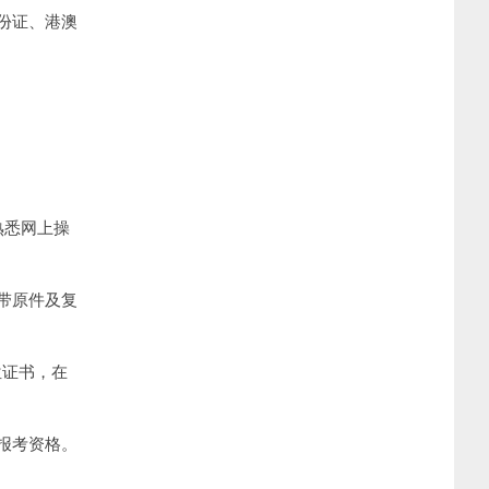
份证、港澳
熟悉网上操
带原件及复
位证书，在
报考资格。