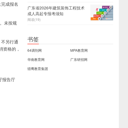
上完成报名
广东省2026年建筑装饰工程技术
成人高起专报考须知
阅读(19)
）。未按规
书签
，不另行通
消资格的，
64调剂网
MPA教育网
华南教育网
广东研招网
猎鹰教育集团
厅报告厅