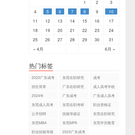
1
2
3
4
5
6
7
8
9
10
11
12
13
14
15
16
17
18
19
20
21
22
23
24
25
26
27
28
29
30
31
« 4月
6月 »
热门标签
2023广东成考
东莞在职研究
成考
专本科
生
招生简章
广东在职研究
成人高考学校
生
2024年
广东成考
广东成人高考
东莞成人高考
东莞在职考研
职业资格证
公开招聘
技能等级证
东莞在职研究
生网
东莞MBA
东莞MPA
东莞学历教育
职业技能等级
2023广东成考