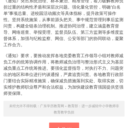
《通知》突出系统治理、标本兼治、精准管理，着力破解教师负
担过重的结构性矛盾和深层次问题。强化量化管控，明确“白名
单”事项总量、进校园活动频次等具体指标，提升政策可操作
性。坚持系统施策，从事前源头把关、事中规范管理到事后监测
问责，构建全链条治理机制。推进协同治理，建立涵盖教育督
导、网络巡查、举报受理、监督员队伍、第三方监测等多维度监
督体系，加强与纪检监察、网信、公安等部门的协同联动，凝聚
工作合力。
《通知》要求，要推动发挥各地党委教育工作领导小组对教师减
负工作的统筹协调作用，将教师减负治理与整治形式主义为基层
减负重点工作统筹推进。要强化监督指导，对执行不力、问题突
出的地区和单位进行约谈通报，严肃追责问责。各地教育行政部
门要结合实际精准施策，确保减负措施落到实处、取得实效，切
实维护教师职业尊严和合法权益，为加快建设教育强国提供坚强
师资保障。
未经允许不得转载：
广东学历教育网
»
教育部：进一步减轻中小学教师非
教育教学负担