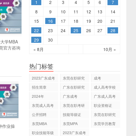
1
2
3
4
5
6
7
8
9
10
11
12
13
14
15
16
17
18
19
20
21
22
23
24
25
26
27
28
29
30
经大学MBA
莞官方咨询
« 8月
10月 »
热门标签
2023广东成考
东莞在职研究
成考
专本科
生
招生简章
广东在职研究
成人高考学校
生
2024年
广东成考
广东成人高考
东莞成人高考
东莞在职考研
职业资格证
公开招聘
技能等级证
东莞在职研究
生网
东莞MBA
东莞MPA
东莞学历教育
特种作业操
职业技能等级
2023广东成考