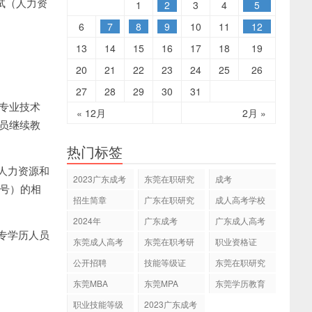
试（人力资
1
2
3
4
5
6
7
8
9
10
11
12
13
14
15
16
17
18
19
20
21
22
23
24
25
26
27
28
29
30
31
理专业技术
« 12月
2月 »
人员继续教
热门标签
人力资源和
2023广东成考
东莞在职研究
成考
3号）的相
专本科
生
招生简章
广东在职研究
成人高考学校
生
2024年
广东成考
广东成人高考
专学历人员
东莞成人高考
东莞在职考研
职业资格证
公开招聘
技能等级证
东莞在职研究
生网
东莞MBA
东莞MPA
东莞学历教育
职业技能等级
2023广东成考