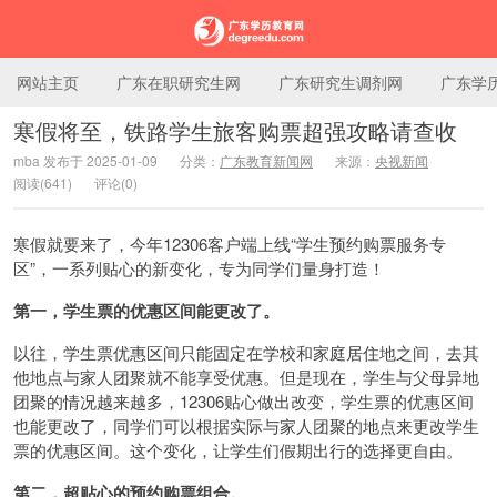
网站主页
广东在职研究生网
广东研究生调剂网
广东学
寒假将至，铁路学生旅客购票超强攻略请查收
mba 发布于 2025-01-09
分类：
广东教育新闻网
来源：
央视新闻
广东学历教育网
阅读(641)
评论(0)
寒假就要来了，今年12306客户端上线“学生预约购票服务专
区”，一系列贴心的新变化，专为同学们量身打造！
第一，学生票的优惠区间能更改了。
以往，学生票优惠区间只能固定在学校和家庭居住地之间，去其
他地点与家人团聚就不能享受优惠。但是现在，学生与父母异地
团聚的情况越来越多，12306贴心做出改变，学生票的优惠区间
也能更改了，同学们可以根据实际与家人团聚的地点来更改学生
票的优惠区间。这个变化，让学生们假期出行的选择更自由。
第二，超贴心的预约购票组合。