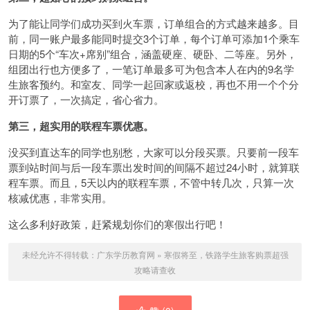
为了能让同学们成功买到火车票，订单组合的方式越来越多。目
前，同一账户最多能同时提交3个订单，每个订单可添加1个乘车
日期的5个“车次+席别”组合，涵盖硬座、硬卧、二等座。另外，
组团出行也方便多了，一笔订单最多可为包含本人在内的9名学
生旅客预约。和室友、同学一起回家或返校，再也不用一个个分
开订票了，一次搞定，省心省力。
第三，超实用的联程车票优惠。
没买到直达车的同学也别愁，大家可以分段买票。只要前一段车
票到站时间与后一段车票出发时间的间隔不超过24小时，就算联
程车票。而且，5天以内的联程车票，不管中转几次，只算一次
核减优惠，非常实用。
这么多利好政策，赶紧规划你们的寒假出行吧！
未经允许不得转载：
广东学历教育网
»
寒假将至，铁路学生旅客购票超强
攻略请查收