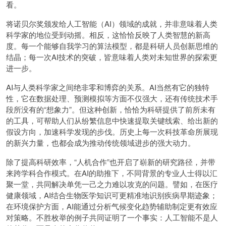
看。
将诺贝尔奖颁发给人工智能（AI）领域的成就，并非意味着人类
科学家的地位受到动摇。相反，这恰恰反映了人类智慧的新高
度。每一个能够自我学习的算法模型，都是科研人员创新思维的
结晶；每一次AI技术的突破，皆意味着人类对未知世界的探索更
进一步。
AI与人类科学家之间绝非零和博弈的关系。AI当然有它的独特
性，它在数据处理、预测模拟等方面不仅强大，还有传统技术手
段所没有的“想象力”。但这种创新，恰恰为科研提供了前所未有
的工具，可帮助人们从纷繁信息中快速提取关键线索、给出新的
假设方向，加速科学发现的步伐。历史上每一次科技革命所展现
的新兴力量，也都会成为推动传统领域进步的强大动力。
除了提高科研效率，“人机合作”也开启了崭新的研究路径，并带
来跨学科合作模式。在AI的助推下，不同背景的专业人士得以汇
聚一堂，共同解决单凭一己之力难以攻克的问题。譬如，在医疗
健康领域，AI结合生物医学知识可更精准地识别疾病早期迹象；
在环境保护方面，AI能通过分析气候变化趋势辅助制定更有效应
对策略。不胜枚举的例子共同证明了一个事实：人工智能不是人