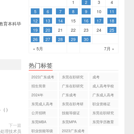
1
2
3
4
5
6
7
8
9
10
11
12
13
14
15
16
17
18
教育本科毕
19
20
21
22
23
24
25
26
27
28
29
30
« 5月
7月 »
热门标签
2023广东成考
东莞在职研究
成考
专本科
生
招生简章
广东在职研究
成人高考学校
生
2024年
广东成考
广东成人高考
东莞成人高考
东莞在职考研
职业资格证
多
(
)
公开招聘
技能等级证
东莞在职研究
生网
东莞MBA
东莞MPA
东莞学历教育
下一篇
息处理技术员
职业技能等级
2023广东成考