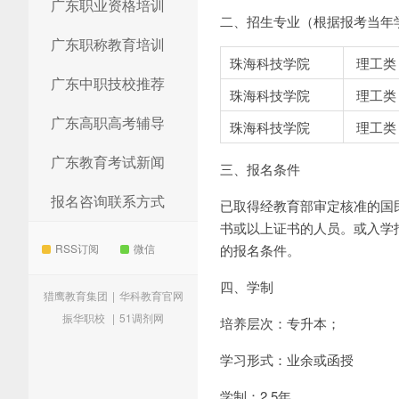
广东职业资格培训
二、招生专业（根据报考当年学
广东职称教育培训
珠海科技学院
理工类
广东中职技校推荐
珠海科技学院
理工类
广东高职高考辅导
珠海科技学院
理工类
广东教育考试新闻
三、报名条件
报名咨询联系方式
已取得经教育部审定核准的国
书或以上证书的人员。或入学
RSS订阅
微信
的报名条件。
四、学制
猎鹰教育集团
|
华科教育官网
振华职校
|
51调剂网
培养层次：专升本；
学习形式：业余或函授
学制：2.5年。