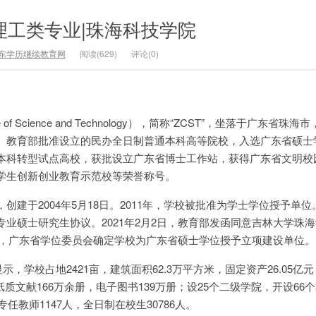
考理工类专业|珠海科技学院
东学历继续教育网
阅读(629)
评论(0)
e of Science and Technology），简称“ZCST”，坐落于广东省珠
、教育部批准设立的民办全日制普通本科高等院校，入选广东省硕士
本科转型试点高校，获批设立广东省博士工作站，获得广东省文明校
学生创新创业教育示范校等荣誉称号。
建于2004年5月18日。2011年，学校被批准为学士学位授予单位。
业硕士研究生协议。2021年2月2日，教育部发函同意吉林大学珠
5月，广东省学位委员会确定学校为广东省硕士学位授予立项建设单位。
显示，学校占地2421亩，建筑面积62.3万平方米，固定资产26.05亿
纸质文献166万余册，电子图书139万册；设25个二级学院，开设66
专任教师1147人，全日制在校生30786人。