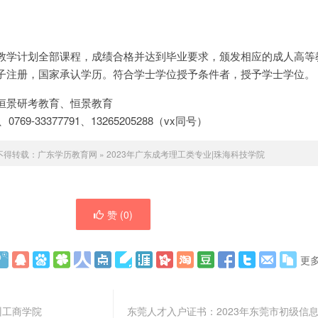
教学计划全部课程，成绩合格并达到毕业要求，颁发相应的成人高等
子注册，国家承认学历。符合学士学位授予条件者，授予学士学位。
恒景研考教育、恒景教育
0769-33377791、13265205288（vx同号）
不得转载：
广东学历教育网
»
2023年广东成考理工类专业|珠海科技学院
赞 (
0
)
更
州工商学院
东莞人才入户证书：2023年东莞市初级信