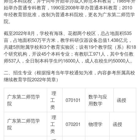
师范本科院校，并于同年开始举办成人师范本科教育，1985年开
始举办普通专科教育，1990至2008年举办普通本科教育；2010
年经教育部批准，改制为普通本科院校，更名为广东第二师范学
院。
截至2022年8月，学校有海珠、花都两个校区，总占地面积535
亩，占地面积50万平方米，教学科研仪器设备总值1.438亿元，
共建5所附属学校和3个教育实验区；设有19个教学院（系）和18
个研究机构，开设45个本科专业；有教职工971人，其中专任教
师537人，全日制本科学生约16000人，成人在校生约50000人。
二、招生专业（根据报考当年学校通知为准，内容参考所属高校
继续教育学院2022年简章）
理
广东第二师范学
数学与应
工
070101
函授
院
用数学
类
理
广东第二师范学
工
070201
物理学
函授
院
类