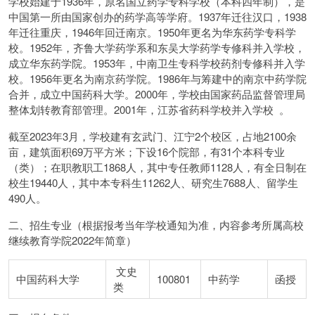
学校始建于1936年，原名国立药学专科学校（本科四年制），是
中国第一所由国家创办的药学高等学府。1937年迁往汉口，1938
年迁往重庆，1946年回迁南京。1950年更名为华东药学专科学
校。1952年，齐鲁大学药学系和东吴大学药学专修科并入学校，
成立华东药学院。1953年，中南卫生专科学校药剂专修科并入学
校。1956年更名为南京药学院。1986年与筹建中的南京中药学院
合并，成立中国药科大学。2000年，学校由国家药品监督管理局
整体划转教育部管理。2001年，江苏省药科学校并入学校 。
截至2023年3月，学校建有玄武门、江宁2个校区，占地2100余
亩，建筑面积69万平方米；下设16个院部，有31个本科专业
（类）；在职教职工1868人，其中专任教师1128人，有全日制在
校生19440人，其中本专科生11262人、研究生7688人、留学生
490人。
二、招生专业（根据报考当年学校通知为准，内容参考所属高校
继续教育学院2022年简章）
文史
中国药科大学
100801
中药学
函授
类